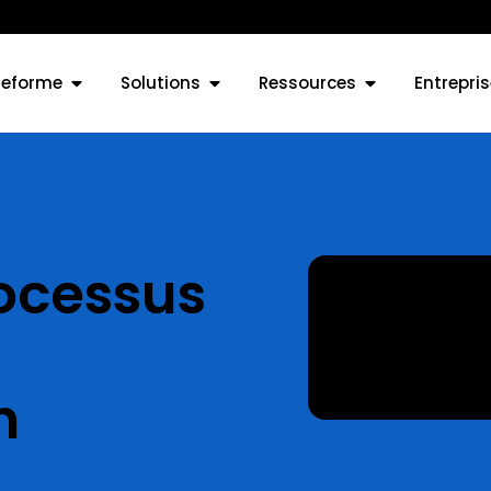
teforme
Solutions
Ressources
Entrepris
rocessus
n