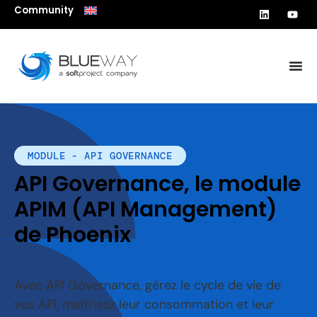
Community
MODULE - API GOVERNANCE
API Governance, le module
APIM (API Management)
de Phoenix
Avec API Governance, gérez le cycle de vie de
vos API, maîtrisez leur consommation et leur