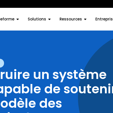
teforme
Solutions
Ressources
Entrepris
uire un système
apable de souteni
modèle des