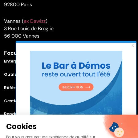
92800 Paris
Vannes (
ex Dawizz
)
3 Rue Louis de Broglie
56 000 Vannes
Focus sur
Enterprise Service Bus (ESB)
Outils et logiciels MDM
Référentiel de données
Gestion de la relation citoyen
Rendez vos applications Legacy communicantes grâce au
Bus Applicatif
Cookies
Pour vous assurer une expérience de qualité sur