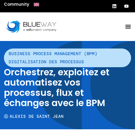
Community
BUSINESS PROCESS MANAGEMENT (BPM)
,
DIGITALISATION DES PROCESSUS
Orchestrez, exploitez et
automatisez vos
processus, flux et
échanges avec le BPM
ALEXIS DE SAINT JEAN