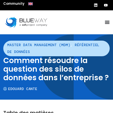
Community
MASTER DATA MANAGEMENT (MDM)
,
RÉFÉRENTIEL
DE DONNÉES
Comment résoudre la
question des silos de
données dans l’entreprise ?
EDOUARD CANTE
Table des matières