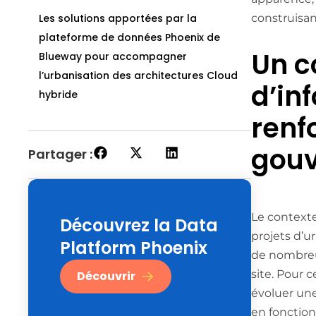
Les solutions apportées par la
construisant
plateforme de données Phoenix de
Un c
Blueway pour accompagner
l’urbanisation des architectures Cloud
d’in
hybride
renf
gou
Partager :
Le contexte
Découvrez la Data
projets d’ur
Platform Phoenix
de nombreux
site. Pour 
Découvrir
évoluer une 
en fonction