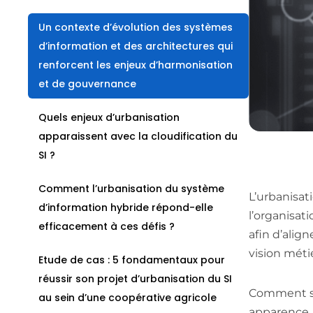
Un contexte d’évolution des systèmes
d’information et des architectures qui
renforcent les enjeux d’harmonisation
et de gouvernance
Quels enjeux d’urbanisation
apparaissent avec la cloudification du
SI ?
Comment l’urbanisation du système
L’urbanisat
d’information hybride répond-elle
l’organisat
efficacement à ces défis ?
afin d’align
vision méti
Etude de cas : 5 fondamentaux pour
réussir son projet d’urbanisation du SI
Comment s’y
au sein d’une coopérative agricole
apparence, 