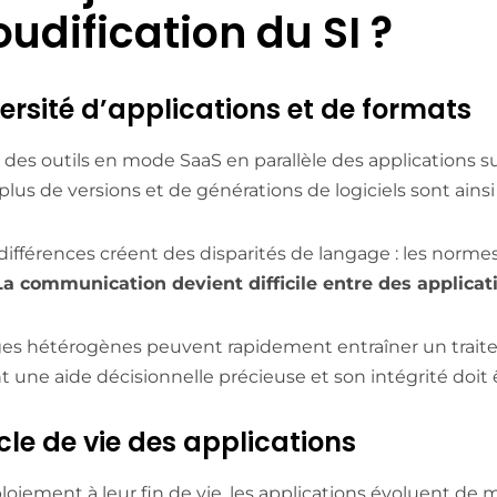
oudification du SI ?
iversité d’applications et de formats
r des outils en mode SaaS en parallèle des applications su
plus de versions et de générations de logiciels sont ains
différences créent des disparités de langage : les normes 
La communication devient difficile entre des applicat
es hétérogènes peuvent rapidement entraîner un traite
t une aide décisionnelle précieuse et son intégrité doit 
ycle de vie des applications
loiement à leur fin de vie, les applications évoluent de