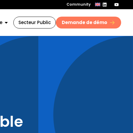
Community
e
Secteur Public
Demande de démo
able