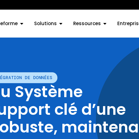
teforme
Solutions
Ressources
Entrepris
ÉGRATION DE DONNÉES
du Système
upport clé d’une
 robuste, mainten