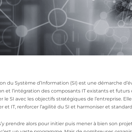
ion du Système d’Information (SI) est une démarche d’évol
ion et l’intégration des composants IT existants et futur
er le SI avec les objectifs stratégiques de l’entreprise. Ell
er et IT, renforcer l’agilité du SI et harmoniser et stand
 prendre alors pour initier puis mener à bien son proje
c’est un vaste programme. Mais de nombreuses organisat