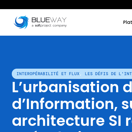
Pla
INTEROPÉRABILITÉ ET FLUX
,
LES DÉFIS DE L'INT
L’urbanisation 
d’Information, s
architecture SI