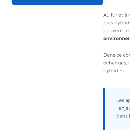
Au fur et à
plus hybrid
peuvent ima
environnem
Dans ce con
échanges, l
hybrides.
Les a
l’enj
dans 