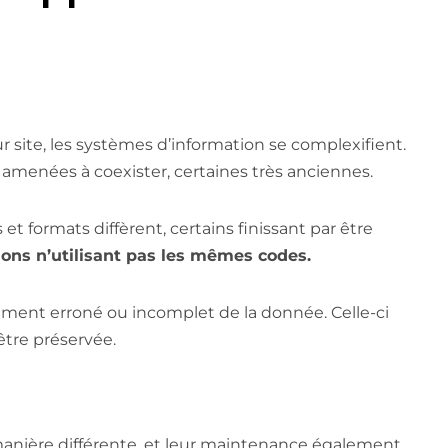
r site, les systèmes d’information se complexifient.
i amenées à coexister, certaines très anciennes.
et formats diffèrent, certains finissant par être
ions n’utilisant pas les mêmes codes.
ment erroné ou incomplet de la donnée. Celle-ci
être préservée.
 manière différente, et leur maintenance également.