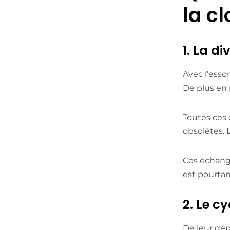
la cl
1. La d
Avec l’esso
De plus en 
Toutes ces 
obsolètes.
Ces échang
est pourtan
2. Le c
De leur dép