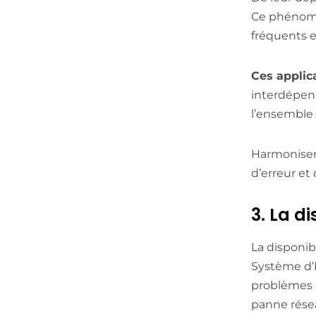
Ce phénomèn
fréquents 
Ces applic
interdépend
l’ensemble
Harmoniser 
d’erreur et
3. La d
La disponib
Système d’I
problèmes d
panne résea