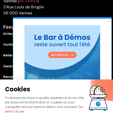
Vannes (
ex Dawizz
)
3 Rue Louis de Broglie
56 000 Vannes
Focus sur
Enterprise Service Bus (ESB)
Outils et logiciels MDM
Référentiel de données
Gestion de la relation citoyen
Rendez vos applications Legacy communicantes grâce au
Bus Applicatif
Cookies
To ensure you have a quality experience on our site,
we store some information in cookies on your
computer and we need to obtain your consent.
Our
©
Copyright
Blueway 2024
terms of use
.