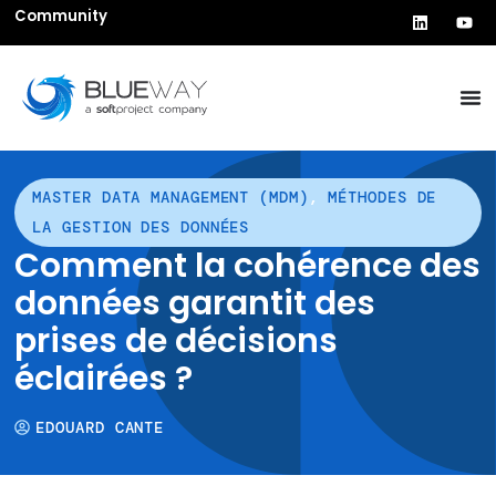
Community
MASTER DATA MANAGEMENT (MDM)
,
MÉTHODES DE
LA GESTION DES DONNÉES
Comment la cohérence des
données garantit des
prises de décisions
éclairées ?
EDOUARD CANTE