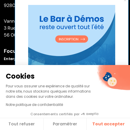
92800 Paris
Vannes (
ex Dawizz
)
3 Rue Louis de Broglie
56 000 Vannes
Focus sur
Enterprise Service Bus (ESB)
Outils et logiciels MDM
Cookies
Référentiel de données
Pour vous assurer une expérience de qualité sur
notre site, nous stockons quelques informations
Gestion de la relation citoyen
dans des cookies sur votre ordinateur.
Notre politique de confidentialité
Rendez vos applications Legacy communicantes grâce au
Consentements certifiés par
Bus Applicatif
Tout refuser
Paramétrer
Tout accepter​