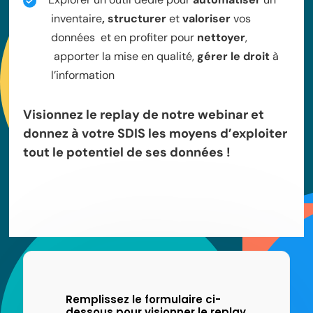
inventai
r
e
, st
r
uctu
r
e
r
et
valo
r
ise
r
vos
données et en p
r
ofite
r
pou
r
nettoye
r
,
appo
r
te
r
la mise en qualité,
gé
r
e
r
le d
r
oit
à
l’info
r
mation
Visionnez le replay de notre webinar et
donnez à votre SDIS les moyens d’exploiter
tout le potentiel de ses données !
Remplissez le formulaire ci-
dessous pour visionner le replay