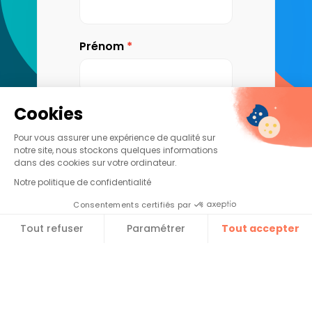
Prénom
Cookies
Nom
Pour vous assurer une expérience de qualité sur
notre site, nous stockons quelques informations
dans des cookies sur votre ordinateur.
Notre politique de confidentialité
Société ou Administration
Consentements certifiés par
Tout refuser
Paramétrer
Tout accepter​
Plateforme de Gestion du Consentement : Personnalise
Axeptio consent
Téléphone
Notre plateforme vous permet d'adapter et de gérer vos 