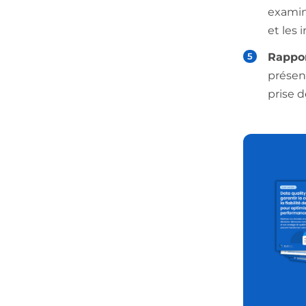
examiné
et les
Rappor
présent
prise d