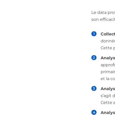
Le data pro
son efficaci
Collec
données
Cette 
Analys
approfo
primair
et la 
Analy
s’agit 
Cette 
Analy