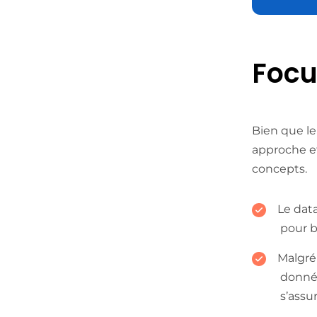
Focu
Bien que le 
approche et
concepts.
Le data
pour b
Malgré 
donné
s’assu