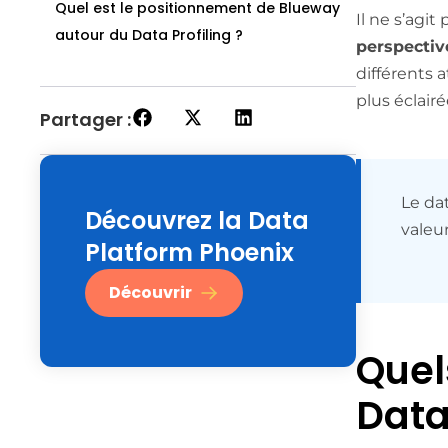
Quel est le positionnement de Blueway
Il ne s’agi
autour du Data Profiling ?
perspectiv
différents 
plus éclairé
Partager :
Le dat
Découvrez la Data
valeu
Platform Phoenix
Découvrir
Quel
Data