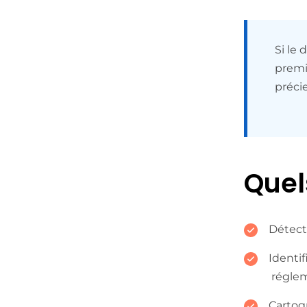
Si le
premi
préci
Quel
Détect
Identi
régle
Cartog