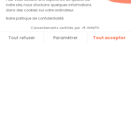
légales.
notre site, nous stockons quelques informations
dans des cookies sur votre ordinateur.
Envoyer
Notre politique de confidentialité
Consentements certifiés par
Tout refuser
Paramétrer
Tout accepter​
Plateforme de Gestion du Consentement : Personnalise
Axeptio consent
Notre plateforme vous permet d'adapter et de gérer vos 