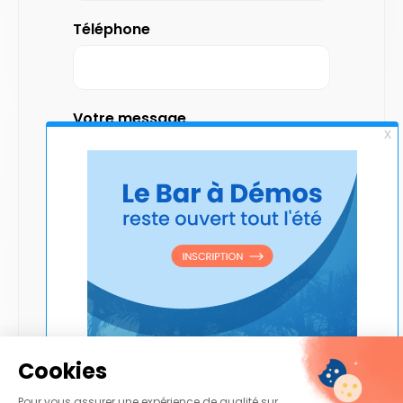
Téléphone
Votre message
Captcha
Combien font 10+8 ?
J’accepte que Blueway collecte mes
données personnelles et puisse
Cookies
m’adresser des informations
conformément aux dispositions de
traitement détaillées à la page Mentions
Pour vous assurer une expérience de qualité sur