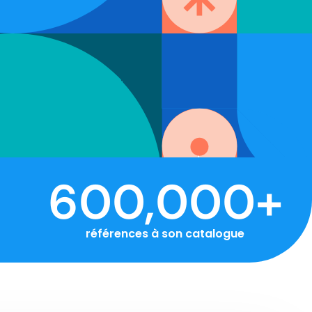
600,000
+
références à son catalogue