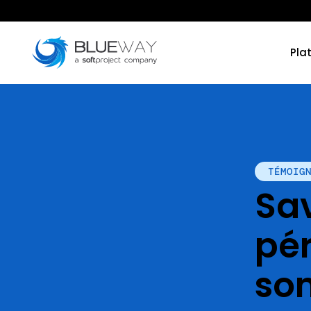
Pla
TÉMOIG
Sav
pé
so