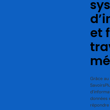
sy
d’i
et 
tra
mét
Grâce au 
SavoirsPl
d’informat
données e
répondre 