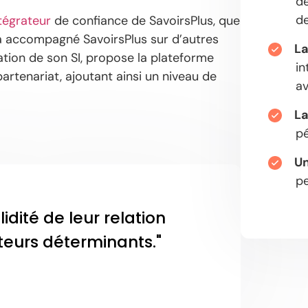
d
de
ntégrateur
de confiance de SavoirsPlus, que
jà accompagné SavoirsPlus sur d’autres
La
ation de son SI, propose la plateforme
in
rtenariat, ajoutant ainsi un niveau de
av
La
pé
Un
pe
lidité de leur relation
teurs déterminants."