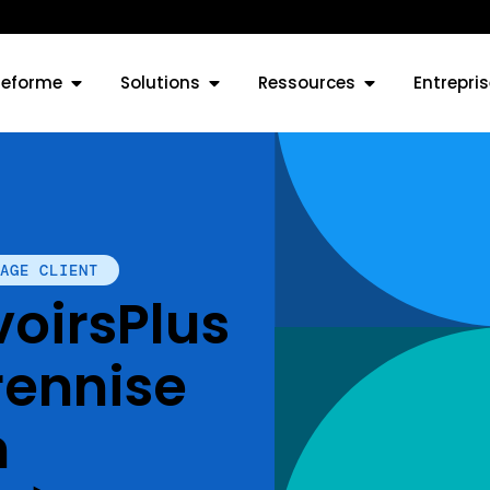
teforme
Solutions
Ressources
Entrepris
NAGE CLIENT
oirsPlus
rennise
n