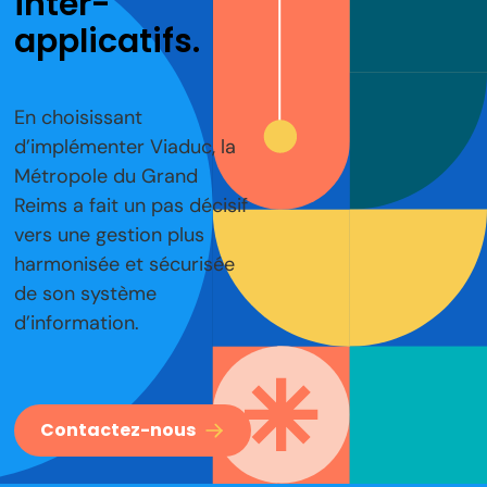
inter-
applicatifs.
En choisissant
d’implémenter Viaduc, la
Métropole du Grand
Reims a fait un pas décisif
vers une gestion plus
harmonisée et sécurisée
de son système
d’information.
Contactez-nous