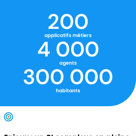
200
applicatifs métiers
4 000
agents
300 000
habitants