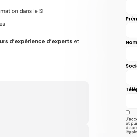
ormation dans le SI
Pré
ées
urs d’expérience
d’experts
et
No
Soci
Tél
J’acc
et pu
dispo
légale