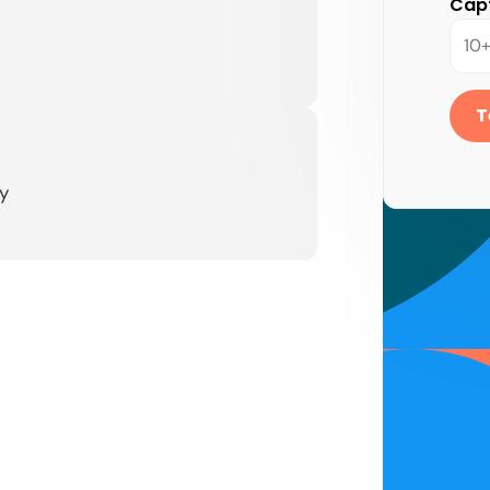
Cap
T
y