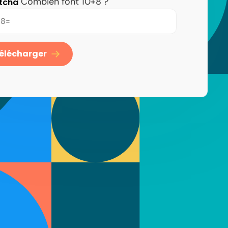
Combien font 10+8 ?
tcha
élécharger