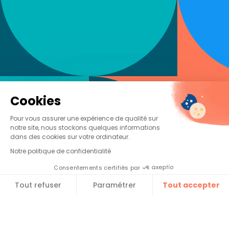
Cookies
Pour vous assurer une expérience de qualité sur
Complétez le formulaire
notre site, nous stockons quelques informations
pour accéder au guide :
dans des cookies sur votre ordinateur.
Email pro
Notre politique de confidentialité
Consentements certifiés par
Tout refuser
Paramétrer
Tout accepter​
Prénom
Plateforme de Gestion du Consentement : Personnalise
Axeptio consent
Nom